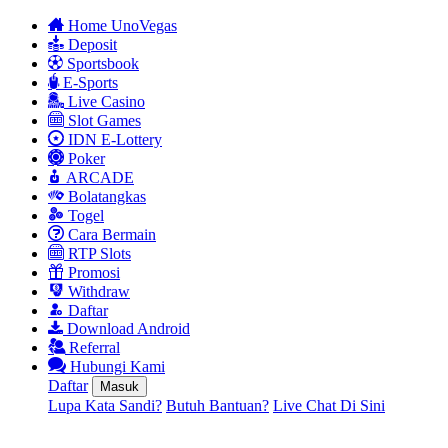
Home UnoVegas
Deposit
Sportsbook
E-Sports
Live Casino
Slot Games
IDN E-Lottery
Poker
ARCADE
Bolatangkas
Togel
Cara Bermain
RTP Slots
Promosi
Withdraw
Daftar
Download Android
Referral
Hubungi Kami
Daftar
Masuk
Lupa Kata Sandi?
Butuh Bantuan?
Live Chat Di Sini