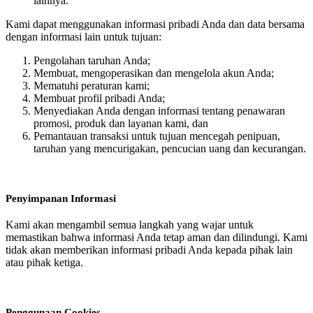
lainnya.
Kami dapat menggunakan informasi pribadi Anda dan data bersama
dengan informasi lain untuk tujuan:
Pengolahan taruhan Anda;
Membuat, mengoperasikan dan mengelola akun Anda;
Mematuhi peraturan kami;
Membuat profil pribadi Anda;
Menyediakan Anda dengan informasi tentang penawaran
promosi, produk dan layanan kami, dan
Pemantauan transaksi untuk tujuan mencegah penipuan,
taruhan yang mencurigakan, pencucian uang dan kecurangan.
Penyimpanan Informasi
Kami akan mengambil semua langkah yang wajar untuk
memastikan bahwa informasi Anda tetap aman dan dilindungi. Kami
tidak akan memberikan informasi pribadi Anda kepada pihak lain
atau pihak ketiga.
Penggunaan Cookies