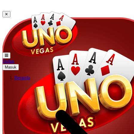
✕
Daftar
Masuk
Beranda