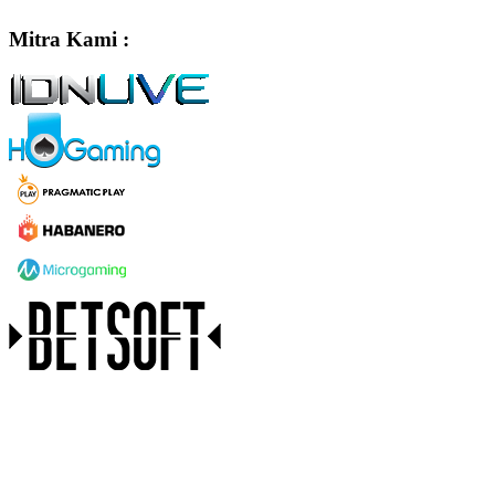
Mitra Kami :