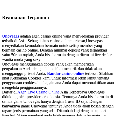
Keamanan Terjamin :
Unovegas
adalah agen casino online yang menyediakan provider
terbaik di Asia. Sebagai situs casino online terbesar,Unovegas
menyediakan kemudahan bermain untuk setiap member yang
bermain casino online. Dengan minimal deposit yang terjangkau
yaitu 50ribu rupiah, Anda bisa bermain dengan ditemani live dealer
wanita muda yang sexy.
Unovegas menggunakan cookie yang akan memberikan
pengalaman Anda dengan kami lebih menarik dan tidak akan
mengganggu privasi Anda.
Bandar casino online
terbesar Silahkan
lihat Kebijakan Cookies kami untuk informasi lebih lanjut tentang
penggunaan cookies dan bagaimana Anda dapat menonaktifkan atau
mengelola penggunaannya.
Daftar di
Agen Live Casino Online
Asia Terpercaya Unovegas
didukung oleh provider terbaik asia. Tentunya Anda bisa bermain di
semua game Unovegas hanya dengan 1 user ID saja. Dengan
banyaknya game Unovegas tentunya Anda tidak akan bosan dengan
ragam jenis permainan yang ada. Ditambah lagi dengan support
livechat 24 jam membuat anda lebih nyaman dalam bermain, Jadi