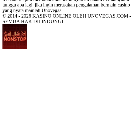
tunggu apa lagi, jika ingin merasakan pengalaman bermain casino
yang nyata mainlah Unovegas
© 2014 - 2026 KASINO ONLINE OLEH UNOVEGAS.COM -
SEMUA HAK DILINDUNGI