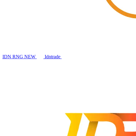
IDN RNG
NEW
Idntrade