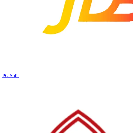
PG Soft