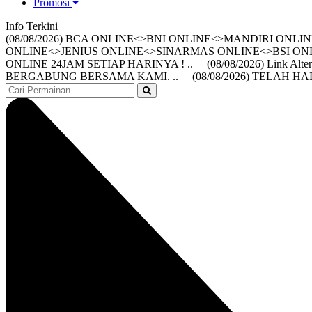
Promosi
Info Terkini
(08/08/2026)
BCA ONLINE<>BNI ONLINE<>MANDIRI ONLI
ONLINE<>JENIUS ONLINE<>SINARMAS ONLINE<>BSI O
ONLINE 24JAM SETIAP HARINYA ! ..
(08/08/2026)
Link Alte
BERGABUNG BERSAMA KAMI. ..
(08/08/2026)
TELAH HA