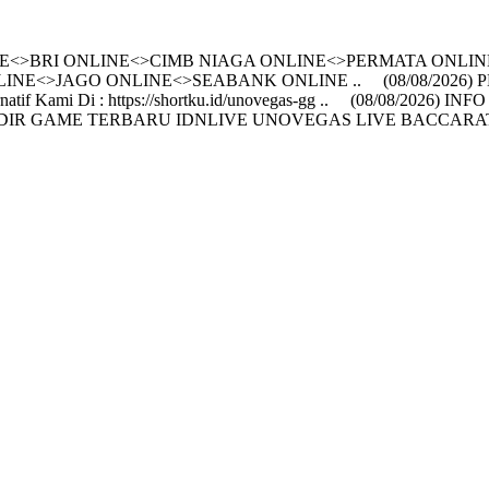
NE<>BRI ONLINE<>CIMB NIAGA ONLINE<>PERMATA ONL
NLINE<>JAGO ONLINE<>SEABANK ONLINE ..
(08/08/2026)
P
rnatif Kami Di : https://shortku.id/unovegas-gg ..
(08/08/2026)
INFO
DIR GAME TERBARU IDNLIVE UNOVEGAS LIVE BACCARA